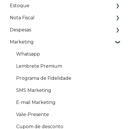
Estoque
Crédito de Cliente
Pedidos de compra
Venda online de pacotes
Pagamento antecipado via site
Nota Fiscal
Pré-venda de produto
Nota Fiscal de Pacotes
Promoção Online
Estoque
Despesas
Venda de produto
Inventário
Artigos Relacionados NFS-e
Marketing
Artigos Relacionados
NFC-e
Artigos Relacionados
Artigos Relacionados NFC-e
Whatsapp
NFS-e
Lembrete Premium
Programa de Fidelidade
SMS Marketing
E-mail Marketing
Vale-Presente
Cupom de desconto