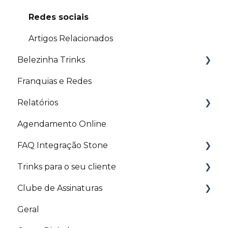
Redes sociais
Artigos Relacionados
Belezinha Trinks
Franquias e Redes
Artigos Relacionados
Relatórios
Agendamento Online
Artigos Relacionados
FAQ Integração Stone
Trinks para o seu cliente
Utilização da máquina integrada ao sistema
Clube de Assinaturas
Split de pagamento
Site
Geral
APP Stone
Aplicativo
Nota Fiscal para Clube de Assinaturas