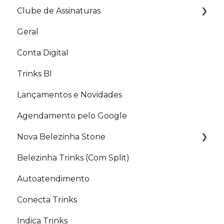
Clube de Assinaturas
Split de pagamento
Site
Geral
APP Stone
Aplicativo
Nota Fiscal para Clube de Assinaturas
Conta Digital
Trinks BI
Lançamentos e Novidades
Agendamento pelo Google
Nova Belezinha Stone
Belezinha Trinks (Com Split)
PIX Belezinha
Autoatendimento
Conecta Trinks
Indica Trinks