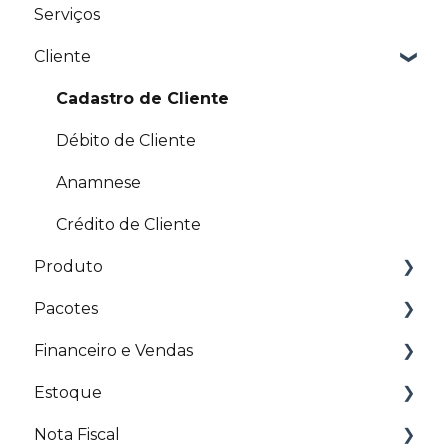
Serviços
Dúvidas sobre Meu Plano e Pagamento
Artigos Relacionados
Cliente
Profissional Parceiro
Pagamento Profissional
Cadastro de Cliente
Cadastrar profissionais
Débito de Cliente
Anamnese
Crédito de Cliente
Produto
Pacotes
Cadastro de Produto
Financeiro e Vendas
Artigos Relacionados
Pacotes
Estoque
Pedidos de compra
Venda online de pacotes
Pagamento antecipado via site
Nota Fiscal
Pré-venda de produto
Nota Fiscal de Pacotes
Promoção Online
Estoque