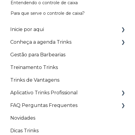
Entendendo o controle de caixa
Para que serve o controle de caixa?
Inicie por aqui
Conheça a agenda Trinks
Trilhas
Gestão para Barbearias
Configurações básicas
Agenda
Treinamento Trinks
Agendamento e Fechamento de conta
Agendamento
Trinks de Vantagens
Controle Financeiro
Etiquetas
Aplicativo Trinks Profissional
Comissão
Fechamento de Conta
FAQ Perguntas Frequentes
Marketing e Divulgação
Comandas
Liberações e personalizações
Novidades
Profissional
Configurações e lançamentos que podem
Começando pelo básico
ser realizados pelo aplicativo
Dicas Trinks
Rodízio de Profissionais
Divulgando seu negócio: Aplicativo e Site