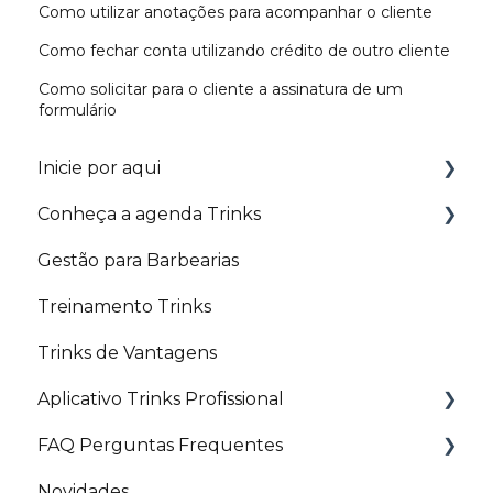
Como utilizar anotações para acompanhar o cliente
Como fechar conta utilizando crédito de outro cliente
Como solicitar para o cliente a assinatura de um
formulário
Inicie por aqui
Conheça a agenda Trinks
Trilhas
Gestão para Barbearias
Configurações básicas
Agenda
Treinamento Trinks
Agendamento e Fechamento de conta
Agendamento
Trinks de Vantagens
Controle Financeiro
Etiquetas
Aplicativo Trinks Profissional
Comissão
Fechamento de Conta
FAQ Perguntas Frequentes
Marketing e Divulgação
Comandas
Liberações e personalizações
Novidades
Profissional
Configurações e lançamentos que podem
Começando pelo básico