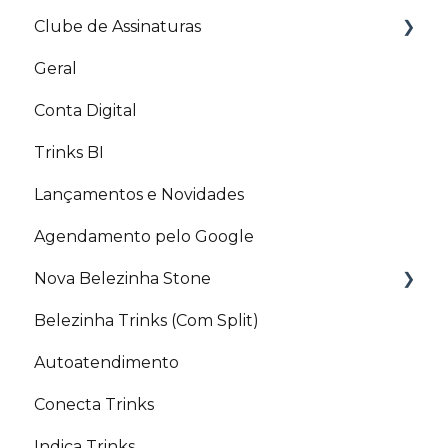
Clube de Assinaturas
Cupom de desconto
Split de pagamento
Site
Geral
Redes sociais
APP Stone
Aplicativo
Nota Fiscal para Clube de Assinaturas
Conta Digital
Artigos Relacionados
Trinks BI
Lançamentos e Novidades
Agendamento pelo Google
Nova Belezinha Stone
Belezinha Trinks (Com Split)
PIX Belezinha
Autoatendimento
Conecta Trinks
Indica Trinks