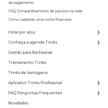
de pagamento
FAQ Compartilhamento de pacotes na rede
Como cadastrar uma conta financeira
Inicie por aqui
Conheça a agenda Trinks
Trilhas
Gestão para Barbearias
Configurações básicas
Agenda
Treinamento Trinks
Agendamento e Fechamento de conta
Agendamento
Trinks de Vantagens
Controle Financeiro
Etiquetas
Aplicativo Trinks Profissional
Comissão
Fechamento de Conta
FAQ Perguntas Frequentes
Marketing e Divulgação
Comandas
Liberações e personalizações
Novidades
Profissional
Configurações e lançamentos que podem
Começando pelo básico